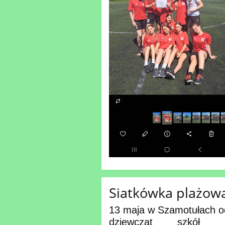
Siatkówka plażowa
13 maja w Szamotułach od
dziewcząt szkół po