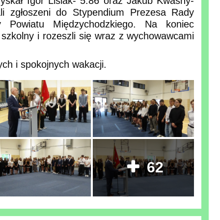
yskał Igor Lisiak- 5.86 oraz Jakub Kwaśny-
ali zgłoszeni do Stypendium Prezesa Rady
ty Powiatu Międzychodzkiego. Na koniec
szkolny i rozeszli się wraz z wychowawcami
h i spokojnych wakacji.
62