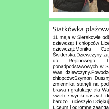
Siatkówka plażow
11 maja w Sierakowie odb
dziewcząt i chłopców Lic
dziewcząt:Monika C
Świderska.Dziewczyny zajęł
do Rejonowego Tur
ponadpodstawowych w Sz
Was dziewczyny.Powodze
chłopców:Szymon Duszny
zmiennika stanęli na pod
brawa i gratulacje dla Wa
świetne wyniki naszych 
bardzo ucieszyło.Dzię
Liceum i ogromne zaanga