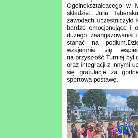
Ogólnokształcącego w M
składzie: Julia Tabers
zawodach uczestniczyło 
bardzo emocjonujące i o
dużego zaangażowania i 
stanąć na podium.
Dzi
wzajemnie się wspie
na przyszłość.
Turniej był
oraz integracji z innymi u
się gratulacje za godn
sportową postawę.