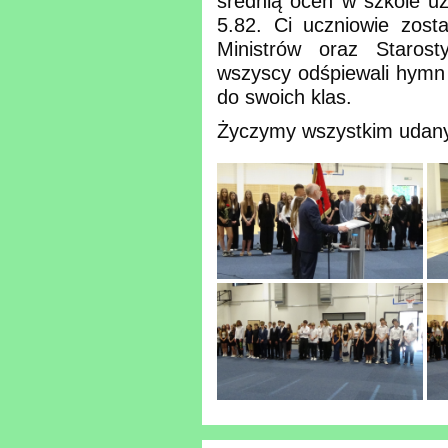
średnią ocen w szkole uz
5.82. Ci uczniowie zost
Ministrów oraz Staros
wszyscy odśpiewali hymn 
do swoich klas.
Życzymy wszystkim udanyc