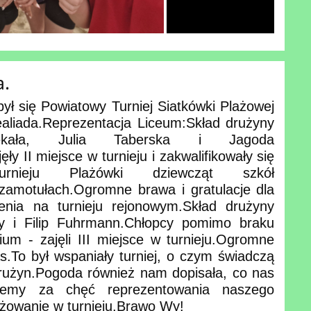
a.
ył się Powiatowy Turniej Siatkówki Plażowej
ealiada.Reprezentacja Liceum:Skład drużyny
zekała, Julia Taberska i Jagoda
y II miejsce w turnieju i zakwalifikowały się
nieju Plażówki dziewcząt szkół
amotułach.Ogromne brawa i gratulacje dla
nia na turnieju rejonowym.Skład drużyny
 i Filip Fuhrmann.Chłopcy pomimo braku
ium - zajęli III miejsce w turnieju.Ogromne
s.To był wspaniały turniej, o czym świadczą
drużyn.Pogoda również nam dopisała, co nas
kujemy za chęć reprezentowania naszego
żowanie w turnieju.Brawo Wy!