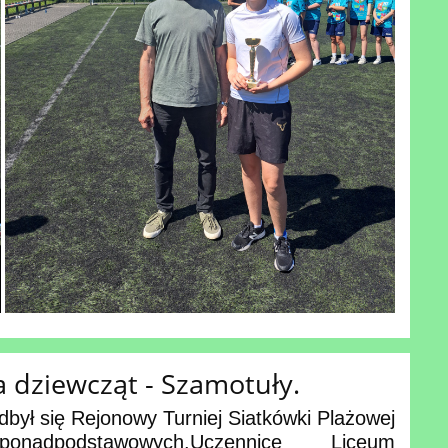
 dziewcząt - Szamotuły.
był się Rejonowy Turniej Siatkówki Plażowej
nadpodstawowych.
Uczennice Liceum