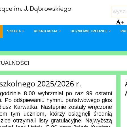
ące im. J. Dąbrowskiego
+
SZKOŁA
REKRUTACJA
UCZNIOWIE I RODZICE
PR
TUALNOŚCI
szkolnego 2025/2026 r.
odzinie 8.00 wybrzmiał po raz 99 ostatni
i. Po odśpiewaniu hymnu państwowego głos
diusz Karwatka. Następnie zostały wręczone
em tym uczniom, którzy osiągnęli średnią
zice otrzymali listy gratulacyjne. Najwyższą