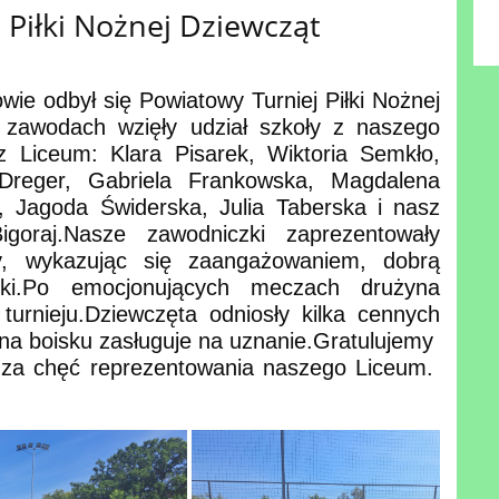
 Piłki Nożnej Dziewcząt
ie odbył się Powiatowy Turniej Piłki Nożnej
 zawodach wzięły udział szkoły z naszego
z Liceum:
Klara Pisarek, Wiktoria Semkło,
Dreger, Gabriela Frankowska, Magdalena
r, Jagoda Świderska, Julia Taberska i nasz
goraj.
Nasze zawodniczki zaprezentowały
y, wykazując się zaangażowaniem, dobrą
i.
Po emocjonujących meczach drużyna
turnieju.
Dziewczęta odniosły kilka cennych
na boisku zasługuje na uznanie.
Gratulujemy
 za chęć reprezentowania naszego Liceum.