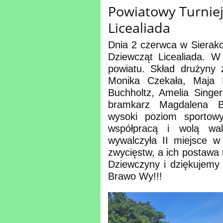
Powiatowy Turniej
Licealiada
Dnia 2 czerwca w Sierakow
Dziewcząt Licealiada. W
powiatu. Skład drużyny
Monika Czekała, Maja 
Buchholtz, Amelia Singe
bramkarz Magdalena Bi
wysoki poziom sportow
współpracą i wolą walk
wywalczyła II miejsce w 
zwycięstw, a ich postawa 
Dziewczyny i dziękujemy
Brawo Wy!!!