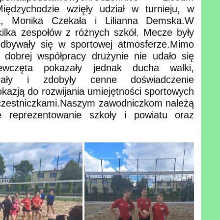
iędzychodzie wzięły udział w turnieju, w
ka, Monika Czekała i Lilianna Demska.
W
kilka zespołów z różnych szkół. Mecze były
dbywały się w sportowej atmosferze.
Mimo
dobrej współpracy drużynie nie udało się
ewczęta pokazały jednak ducha walki,
rały i zdobyły cenne doświadczenie
 okazją do rozwijania umiejętności sportowych
czestniczkami.
Naszym zawodniczkom należą
e reprezentowanie szkoły i powiatu oraz