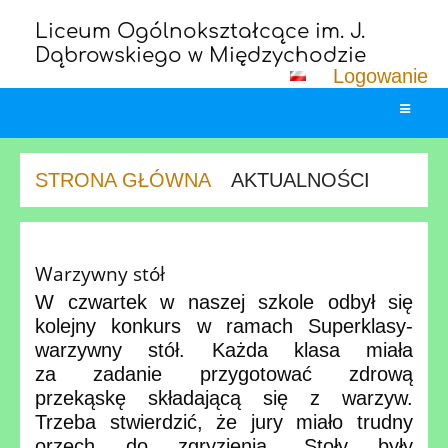
Liceum Ogólnokształcące im. J.
Dąbrowskiego w Międzychodzie
Logowanie
STRONA GŁÓWNA
AKTUALNOŚCI
Aktualności
Warzywny stół
W czwartek w naszej szkole odbył się
kolejny konkurs w ramach Superklasy-
warzywny stół. Każda klasa miała
za zadanie przygotować zdrową
przekąskę składającą się z warzyw.
Trzeba stwierdzić, że jury miało trudny
orzech do zgryzienia. Stoły były