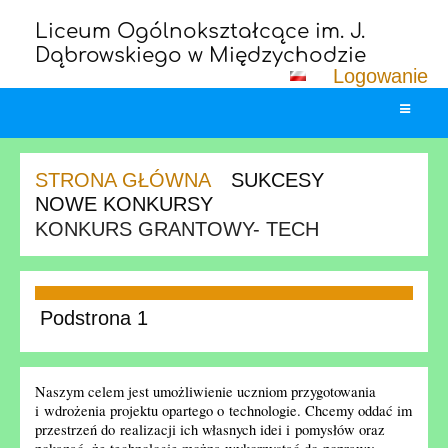
Liceum Ogólnokształcące im. J.
Dąbrowskiego w Międzychodzie
Logowanie
STRONA GŁÓWNA
SUKCESY
NOWE KONKURSY
KONKURS GRANTOWY- TECH
Konkurs
grantowy-
Podstrona 1
Tech
Naszym celem jest umożliwienie uczniom przygotowania
i wdrożenia projektu opartego o technologie. Chcemy oddać im
przestrzeń do realizacji ich własnych idei i pomysłów oraz