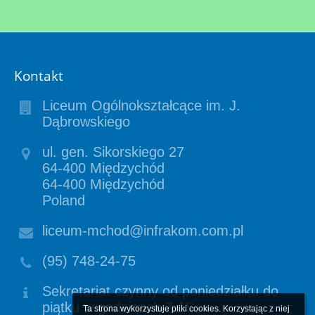
Kontakt
Liceum Ogólnokształcące im. J.
Dąbrowskiego
ul. gen. Sikorskiego 27
64-400 Międzychód
64-400 Międzychód
Poland
liceum-mchod@infrakom.com.pl
(95) 748-24-75
Sekretariat czynny od poniedziałku do
piątku w godzinach 7-15
Ta strona wykorzystuje pliki cookies. Korzystając z niej 