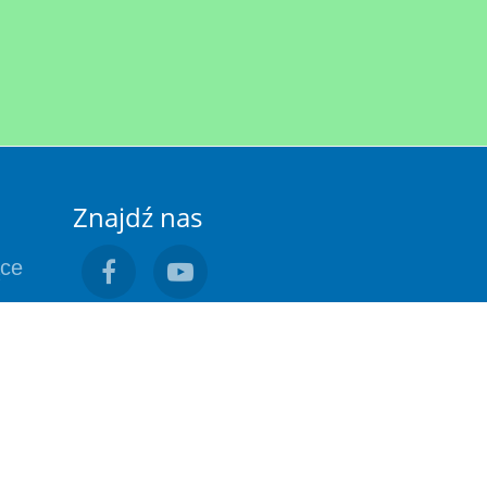
Znajdź nas
ące
pl