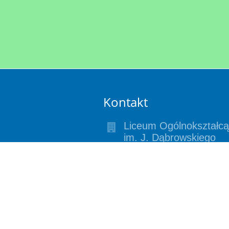
Kontakt
Liceum Ogólnokształc
im. J. Dąbrowskiego
ul. gen. Sikorskiego 27
64-400 Międzychód
64-400 Międzychód
Poland
liceum-
mchod@infrakom.com.