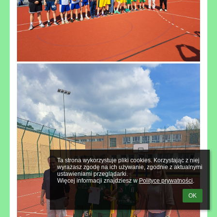
Ta strona wykorzystuje pliki cookies. Korzystając z niej 
wyrażasz zgodę na ich używanie, zgodnie z aktualnymi 
ustawieniami przeglądarki.

Więcej informacji znajdziesz w 
Polityce prywatności
.
OK