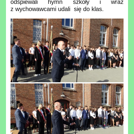
odśpiewali hymn szkoły i wraz
z wychowawcami udali się do klas.