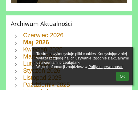
Archiwum Aktualności
Czerwiec 2026
Maj 2026
Kwiecień 2026
Ta strona wykorzystuje pliki cookies. Korzystając z niej 
Marzec 2026
wyrażasz zgodę na ich używanie, zgodnie z aktualnymi 
Luty 2026
ustawieniami przeglądarki.

Więcej informacji znajdziesz w 
Polityce prywatności
.
Styczeń 2026
OK
Listopad 2025
Październik 2025
Wrzesień 2025
Sierpień 2025
Lipiec 2025
Czerwiec 2025
Maj 2025
Kwiecień 2025
Marzec 2025