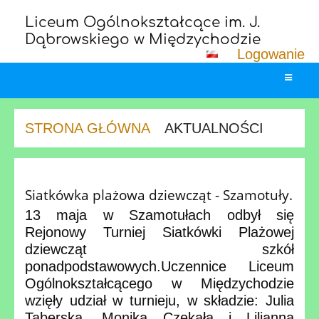
Liceum Ogólnokształcące im. J.
Dąbrowskiego w Międzychodzie
Logowanie
STRONA GŁÓWNA
AKTUALNOŚCI
Aktualności
Siatkówka plażowa dziewcząt - Szamotuły.
13 maja w Szamotułach odbył się
Rejonowy Turniej Siatkówki Plażowej
dziewcząt szkół
ponadpodstawowych.
Uczennice Liceum
Ogólnokształcącego w Międzychodzie
wzięły udział w turnieju, w składzie: Julia
Taberska, Monika Czekała i Lilianna