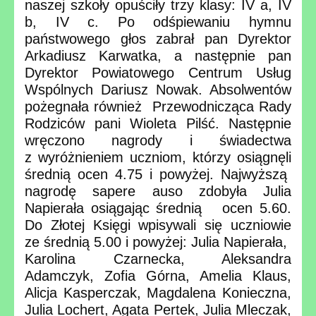
naszej szkoły opuściły trzy klasy: IV a, IV
b, IV c. Po odśpiewaniu hymnu
państwowego głos zabrał pan Dyrektor
Arkadiusz Karwatka, a następnie pan
Dyrektor Powiatowego Centrum Usług
Wspólnych Dariusz Nowak. Absolwentów
pożegnała również Przewodnicząca Rady
Rodziców pani Wioleta Pilść. Następnie
wręczono nagrody i świadectwa
z wyróżnieniem uczniom, którzy osiągnęli
średnią ocen 4.75 i powyżej. Najwyższą
nagrodę sapere auso zdobyła Julia
Napierała osiągając średnią ocen 5.60.
Do Złotej Księgi wpisywali się uczniowie
ze średnią 5.00 i powyżej: Julia Napierała,
Karolina Czarnecka, Aleksandra
Adamczyk, Zofia Górna, Amelia Klaus,
Alicja Kasperczak, Magdalena Konieczna,
Julia Lochert, Agata Pertek, Julia Mleczak,