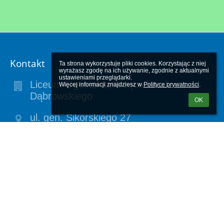
Kontakt
Ta strona wykorzystuje pliki cookies. Korzystając z niej 
wyrażasz zgodę na ich używanie, zgodnie z aktualnymi 
ustawieniami przeglądarki.

Liceum Ogólnokształcące im. J.
Więcej informacji znajdziesz w 
Polityce prywatności
.
Dąbrowskiego
OK
ul. gen. Sikorskiego 27
64-400 Międzychód
64-400 Międzychód
Poland
liceum-mchod@infrakom.com.pl
(95) 748-24-75
Sekretariat czynny od poniedziałku do