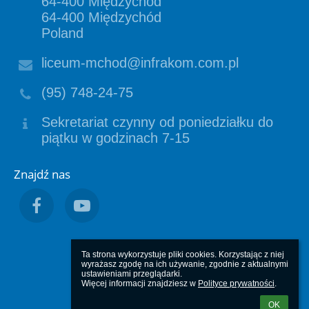
64-400 Międzychód
64-400 Międzychód
Poland
liceum-mchod@infrakom.com.pl
(95) 748-24-75
Sekretariat czynny od poniedziałku do
piątku w godzinach 7-15
Znajdź nas
Ta strona wykorzystuje pliki cookies. Korzystając z niej 
wyrażasz zgodę na ich używanie, zgodnie z aktualnymi 
ustawieniami przeglądarki.

Więcej informacji znajdziesz w 
Polityce prywatności
.
OK