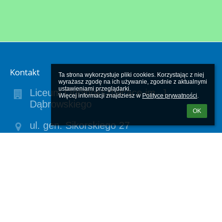
Kontakt
Ta strona wykorzystuje pliki cookies. Korzystając z niej 
wyrażasz zgodę na ich używanie, zgodnie z aktualnymi 
ustawieniami przeglądarki.

Liceum Ogólnokształcące im. J.
Więcej informacji znajdziesz w 
Polityce prywatności
.
Dąbrowskiego
OK
ul. gen. Sikorskiego 27
64-400 Międzychód
64-400 Międzychód
Poland
liceum-mchod@infrakom.com.pl
(95) 748-24-75