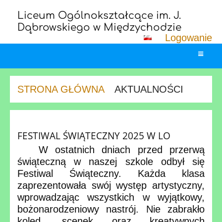
Liceum Ogólnokształcące im. J.
Dąbrowskiego w Międzychodzie
Logowanie
STRONA GŁÓWNA
AKTUALNOŚCI
Aktualności
FESTIWAL ŚWIĄTECZNY 2025 W LO
W
ostatnich dniach przed przerwą
świąteczną w naszej szkole odbył się
Festiwal Świąteczny. Każda klasa
zaprezentowała swój występ artystyczny,
wprowadzając wszystkich w wyjątkowy,
bożonarodzeniowy nastrój. Nie zabrakło
kolęd, scenek oraz kreatywnych